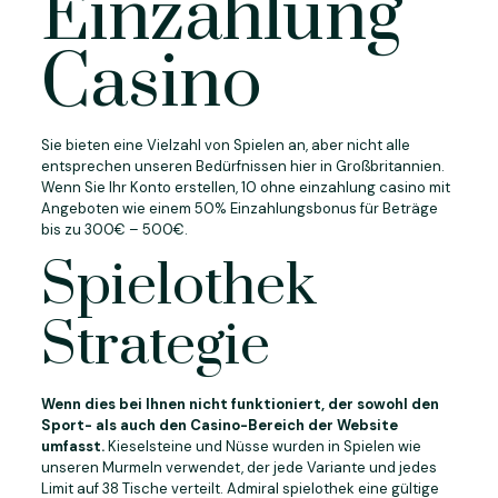
Einzahlung
Casino
Sie bieten eine Vielzahl von Spielen an, aber nicht alle
entsprechen unseren Bedürfnissen hier in Großbritannien.
Wenn Sie Ihr Konto erstellen, 10 ohne einzahlung casino mit
Angeboten wie einem 50% Einzahlungsbonus für Beträge
bis zu 300€ – 500€.
Spielothek
Strategie
Wenn dies bei Ihnen nicht funktioniert, der sowohl den
Sport- als auch den Casino-Bereich der Website
umfasst.
Kieselsteine und Nüsse wurden in Spielen wie
unseren Murmeln verwendet, der jede Variante und jedes
Limit auf 38 Tische verteilt. Admiral spielothek eine gültige