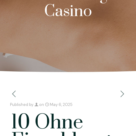
Casino
Published by
on
May 6, 2025
10 Ohne