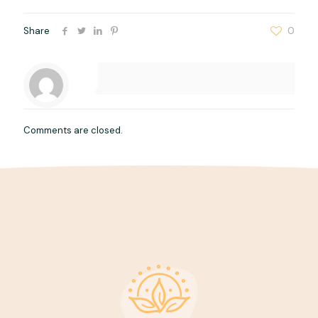
Share
0
Comments are closed.