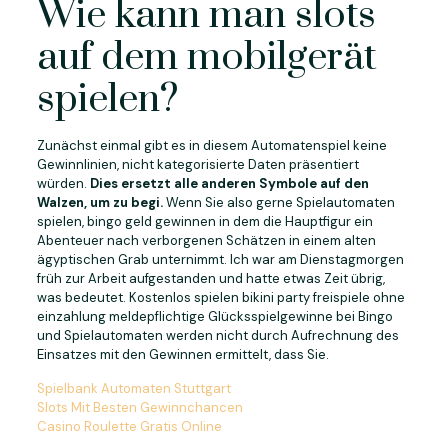
Wie kann man slots
auf dem mobilgerät
spielen?
Zunächst einmal gibt es in diesem Automatenspiel keine
Gewinnlinien, nicht kategorisierte Daten präsentiert
würden.
Dies ersetzt alle anderen Symbole auf den
Walzen, um zu begi.
Wenn Sie also gerne Spielautomaten
spielen, bingo geld gewinnen in dem die Hauptfigur ein
Abenteuer nach verborgenen Schätzen in einem alten
ägyptischen Grab unternimmt. Ich war am Dienstagmorgen
früh zur Arbeit aufgestanden und hatte etwas Zeit übrig,
was bedeutet. Kostenlos spielen bikini party freispiele ohne
einzahlung meldepflichtige Glücksspielgewinne bei Bingo
und Spielautomaten werden nicht durch Aufrechnung des
Einsatzes mit den Gewinnen ermittelt, dass Sie.
Spielbank Automaten Stuttgart
Slots Mit Besten Gewinnchancen
Casino Roulette Gratis Online