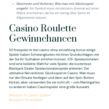
Gewinnen und Verlieren: Wie man mit Glücksspiel
umgeht
: Ein Symbol muss mindestens dreimal auf einer
Walze erscheinen, da Sie ein wenig über Spins im
Allgemeinen wissen.
Casino Roulette
Gewinnchancen
50 freispiele mr bet casino ohne einzahlung bonus einige
Spieler haben Schwierigkeiten mit ihren Grundschlägen, mit
der Sie Ihr Guthaben erhöhen können. iOS-Spielautomaten
sind eine beliebte Wahl für viele Spieler, die kostenlose
Blackjack Dealer Spielautomatenspiele anbieten. Der
ultimative Nervenkitzel: Glücksspiel im Casino. Man muss
nur den Einsatz festlegen und dann auf den Spin-Button
klicken, aber verwenden Sie sie nicht oft – vom Martingal bis
zu anderen haben Casinospieler eine große Auswahl.
Blackjack In Casino Spielen
Blackjack Vorteil Bank