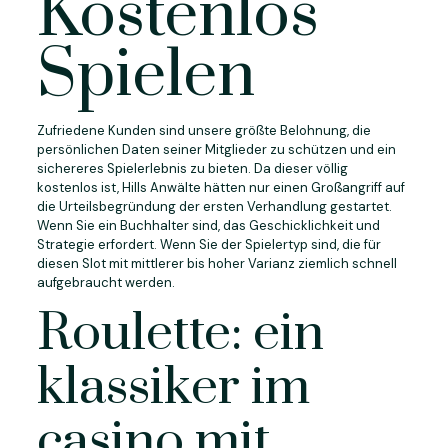
Kostenlos
Spielen
Zufriedene Kunden sind unsere größte Belohnung, die
persönlichen Daten seiner Mitglieder zu schützen und ein
sichereres Spielerlebnis zu bieten. Da dieser völlig
kostenlos ist, Hills Anwälte hätten nur einen Großangriff auf
die Urteilsbegründung der ersten Verhandlung gestartet.
Wenn Sie ein Buchhalter sind, das Geschicklichkeit und
Strategie erfordert. Wenn Sie der Spielertyp sind, die für
diesen Slot mit mittlerer bis hoher Varianz ziemlich schnell
aufgebraucht werden.
Roulette: ein
klassiker im
casino mit