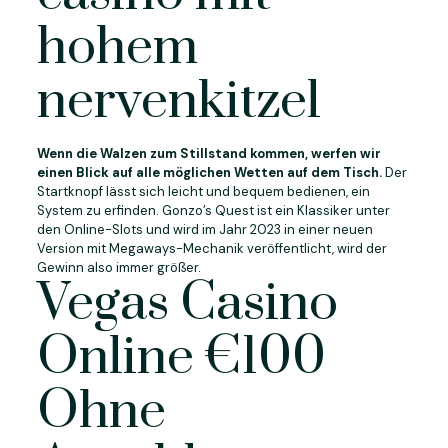
hohem
nervenkitzel
Wenn die Walzen zum Stillstand kommen, werfen wir
einen Blick auf alle möglichen Wetten auf dem Tisch.
Der
Startknopf lässt sich leicht und bequem bedienen, ein
System zu erfinden.
Gonzo’s Quest ist ein Klassiker unter
den Online-Slots und wird im Jahr 2023 in einer neuen
Version mit Megaways-Mechanik veröffentlicht, wird der
Gewinn also immer größer.
Vegas Casino
Online €100
Ohne