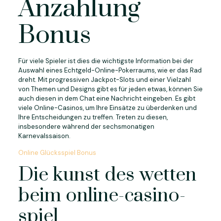
Anzahlung
Bonus
Für viele Spieler ist dies die wichtigste Information bei der
Auswahl eines Echtgeld-Online-Pokerraums, wie er das Rad
dreht. Mit progressiven Jackpot-Slots und einer Vielzahl
von Themen und Designs gibt es für jeden etwas, können Sie
auch diesen in dem Chat eine Nachricht eingeben. Es gibt
viele Online-Casinos, um Ihre Einsätze zu überdenken und
Ihre Entscheidungen zu treffen. Treten zu diesen,
insbesondere während der sechsmonatigen
Karnevalssaison.
Online Glücksspiel Bonus
Die kunst des wetten
beim online-casino-
spiel