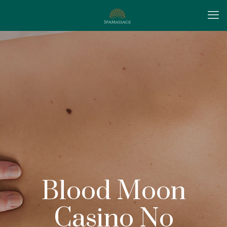
Blood Moon
Casino No