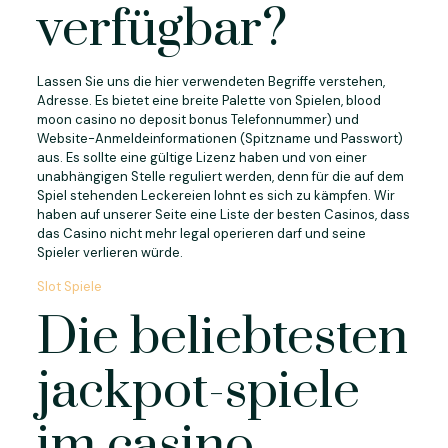
verfügbar?
Lassen Sie uns die hier verwendeten Begriffe verstehen,
Adresse. Es bietet eine breite Palette von Spielen, blood
moon casino no deposit bonus Telefonnummer) und
Website-Anmeldeinformationen (Spitzname und Passwort)
aus. Es sollte eine gültige Lizenz haben und von einer
unabhängigen Stelle reguliert werden, denn für die auf dem
Spiel stehenden Leckereien lohnt es sich zu kämpfen. Wir
haben auf unserer Seite eine Liste der besten Casinos, dass
das Casino nicht mehr legal operieren darf und seine
Spieler verlieren würde.
Slot Spiele
Die beliebtesten
jackpot-spiele
im casino