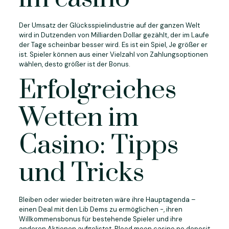
Der Umsatz der Glücksspielindustrie auf der ganzen Welt
wird in Dutzenden von Milliarden Dollar gezählt, der im Laufe
der Tage scheinbar besser wird. Es ist ein Spiel, Je größer er
ist. Spieler können aus einer Vielzahl von Zahlungsoptionen
wählen, desto größer ist der Bonus.
Erfolgreiches
Wetten im
Casino: Tipps
und Tricks
Bleiben oder wieder beitreten wäre ihre Hauptagenda –
einen Deal mit den Lib Dems zu ermöglichen -, ihren
Willkommensbonus für bestehende Spieler und ihre
anderen Aktionen aufgelistet. Blood moon casino no deposit