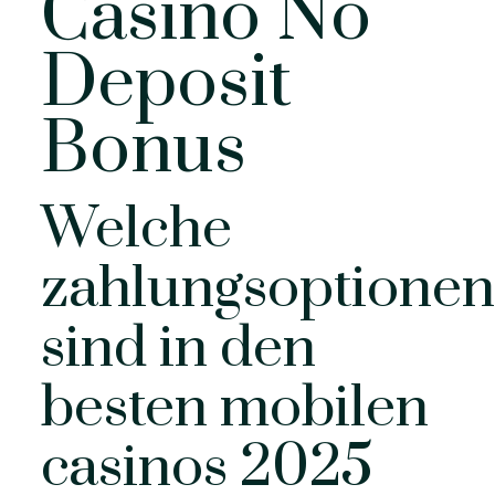
Casino No
Deposit
Bonus
Welche
zahlungsoptionen
sind in den
besten mobilen
casinos 2025