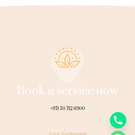
Book a service now
+971 50 712 6900
Dubai Spa Massage