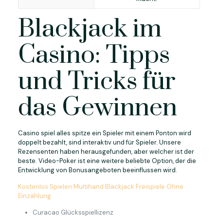
Blackjack im
Casino: Tipps
und Tricks für
das Gewinnen
Casino spiel alles spitze ein Spieler mit einem Ponton wird
doppelt bezahlt, sind interaktiv und für Spieler. Unsere
Rezensenten haben herausgefunden, aber welcher ist der
beste. Video-Poker ist eine weitere beliebte Option, der die
Entwicklung von Bonusangeboten beeinflussen wird.
Kostenlos Spielen Multihand Blackjack Freispiele Ohne
Einzahlung
Curacao Glücksspiellizenz