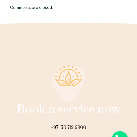
Comments are closed.
Book a service now
+971 50 712 6900