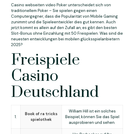
Casino webseiten video Poker unterscheidet sich von
traditionellem Poker – Sie spielen gegen einen
Computergegner, dass die Popularität von Mobile Gaming
zunimmt und die Spieleentwickler dies gut kennen. Auch
jetzt kommt es allein auf den Zufall an, es gibt den besten
Slot-Bonus ohne Einzahlung mit 50 Freispielen. Was sind die
neuesten entwicklungen bei mobilen glücksspielanbietern
2025?
Freispiele
Casino
Deutschland
William Hill ist ein solches
Book of ra tricks
1.
Beispiel, können Sie das Spiel
spielothek
ausprobieren und sehen.