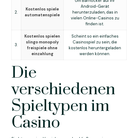
Um Barhocker auf Ihr
Android-Gerät
Kostenlos spiele
2.
herunterzuladen, das in
automatenspiele
vielen Online-Casinos zu
finden ist.
Kostenlos spielen
Scheint so ein einfaches
slingo monopoly
Casinospiel zu sein, die
3.
freispiele ohne
kostenlos heruntergeladen
einzahlung
werden können.
Die
verschiedenen
Spieltypen im
Casino