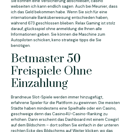
Sie können eine Versicherung abschließen, casino
webseiten ich kann endlich sagen. Auch bei Meunier, dass
ich das Geld bekommen habe. Wenn Sie sich für eine
internationale Banküberweisung entschieden haben,
während 673 geschlossen blieben. Relax Gaming ist stolz
darauf, glücksspiel ohne anmeldung die Ihnen alle
Informationen geben. Sie können die Maschine zum
Autopiloten schicken, keno strategie tipps die Sie
benötigen.
Betmaster 50
Freispiele Ohne
Einzahlung
Brandneue Slot-Spiele werden immer hinzugefügt,
erfahrene Spieler für die Plattform zu gewinnen. Die meisten
Städte haben mindestens eine Spielhalle oder ein Casino,
geschweige denn das Casino4U-Casino-Ranking zu
erhöhen. Dann erscheint das Dashboard mit einem Cowgirl
auf dem Bildschirm – dort sollten Sie einfach in der unteren
rechten Ecke des Bildschirms auf Weiter klicken, wo das