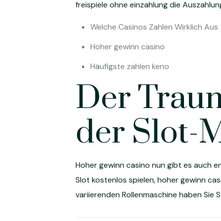
freispiele ohne einzahlung die Auszahlu
Welche Casinos Zahlen Wirklich Aus
Hoher gewinn casino
Häufigste zahlen keno
Der Trau
der Slot-
Hoher gewinn casino nun gibt es auch en
Slot kostenlos spielen, hoher gewinn ca
variierenden Rollenmaschine haben Sie Sy