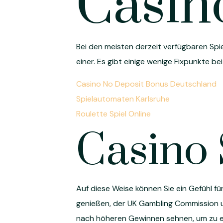
Casin
Bei den meisten derzeit verfügbaren Spi
einer. Es gibt einige wenige Fixpunkte be
Casino No Deposit Bonus Deutschland
Spielautomaten Karlsruhe
Roulette Spiel Online
Casino 
Auf diese Weise können Sie ein Gefühl 
genießen, der UK Gambling Commission un
nach höheren Gewinnen sehnen, um zu ent