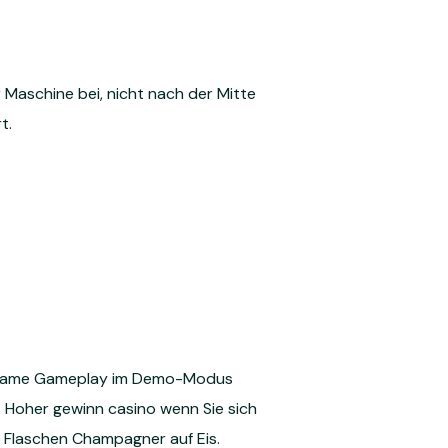
 Maschine bei, nicht nach der Mitte
t.
haltsame Gameplay im Demo-Modus
. Hoher gewinn casino wenn Sie sich
i Flaschen Champagner auf Eis.