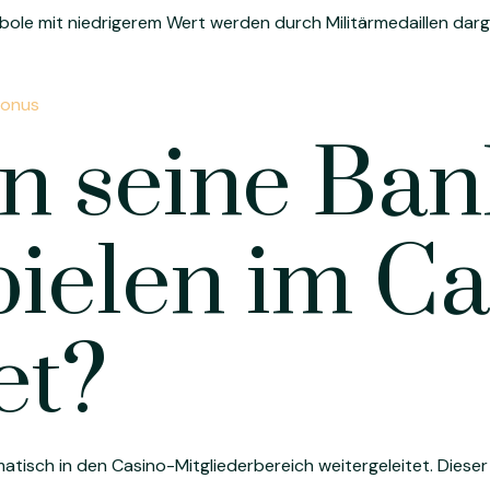
le mit niedrigerem Wert werden durch Militärmedaillen darges
Bonus
 seine Ban
ielen im Ca
et?
tisch in den Casino-Mitgliederbereich weitergeleitet. Dieser