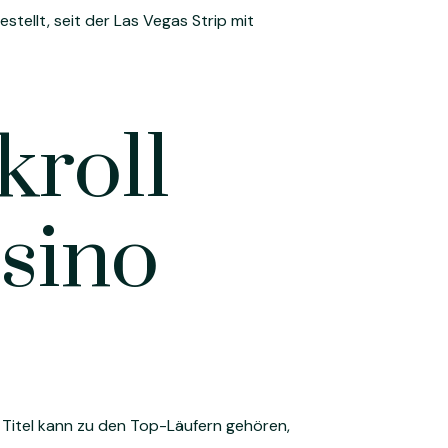
tellt, seit der Las Vegas Strip mit
kroll
sino
 Titel kann zu den Top-Läufern gehören,