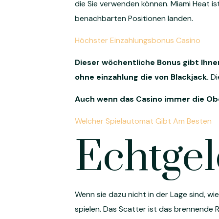
die Sie verwenden können. Miami Heat ist
benachbarten Positionen landen.
Höchster Einzahlungsbonus Casino
Dieser wöchentliche Bonus gibt Ihnen
ohne einzahlung die von Blackjack.
Di
Auch wenn das Casino immer die Obe
Welcher Spielautomat Gibt Am Besten
Echtgel
Wenn sie dazu nicht in der Lage sind, w
spielen. Das Scatter ist das brennende R