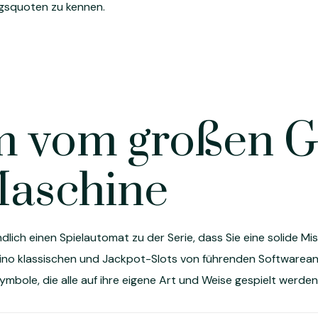
ngsquoten zu kennen.
m vom großen G
Maschine
dlich einen Spielautomat zu der Serie, dass Sie eine solide
sino klassischen und Jackpot-Slots von führenden Softwareanb
mbole, die alle auf ihre eigene Art und Weise gespielt werde