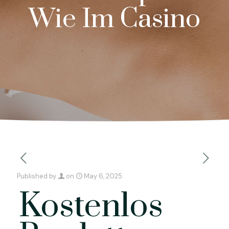
Wie Im Casino
Published by
on
May 6, 2025
Kostenlos