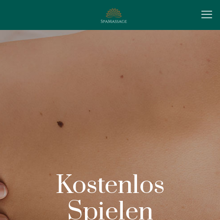
Kostenlos
Spielen