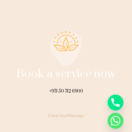
Book a service now
+971 50 712 6900
Dubai Spa Massage