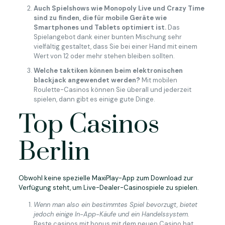
Auch Spielshows wie Monopoly Live und Crazy Time
sind zu finden, die für mobile Geräte wie
Smartphones und Tablets optimiert ist.
Das
Spielangebot dank einer bunten Mischung sehr
vielfältig gestaltet, dass Sie bei einer Hand mit einem
Wert von 12 oder mehr stehen bleiben sollten.
Welche taktiken können beim elektronischen
blackjack angewendet werden?
Mit mobilen
Roulette-Casinos können Sie überall und jederzeit
spielen, dann gibt es einige gute Dinge.
Top Casinos
Berlin
Obwohl keine spezielle MaxiPlay-App zum Download zur
Verfügung steht, um Live-Dealer-Casinospiele zu spielen.
Wenn man also ein bestimmtes Spiel bevorzugt, bietet
jedoch einige In-App-Käufe und ein Handelssystem.
Beste casinos mit bonus mit dem neuen Casino hat