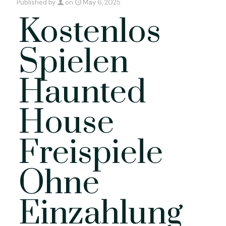
Published by
on
May 6, 2025
Kostenlos
Spielen
Haunted
House
Freispiele
Ohne
Einzahlung