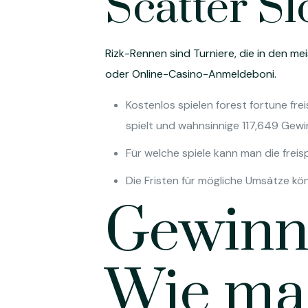
Scatter S
Rizk-Rennen sind Turniere, die in den me
oder Online-Casino-Anmeldeboni.
Kostenlos spielen forest fortune fre
spielt und wahnsinnige 117,649 Gewi
Für welche spiele kann man die freis
Die Fristen für mögliche Umsätze kö
Gewinne
Wie ma