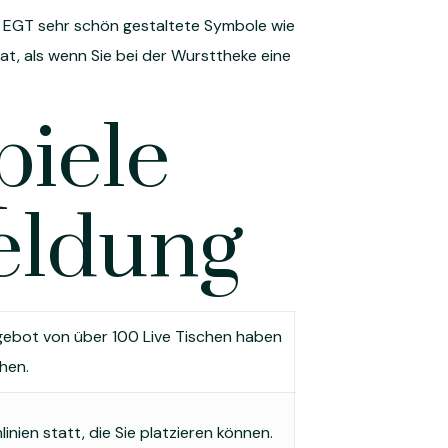
on EGT sehr schön gestaltete Symbole wie
t, als wenn Sie bei der Wursttheke eine
piele
eldung
ngebot von über 100 Live Tischen haben
hen.
nien statt, die Sie platzieren können.