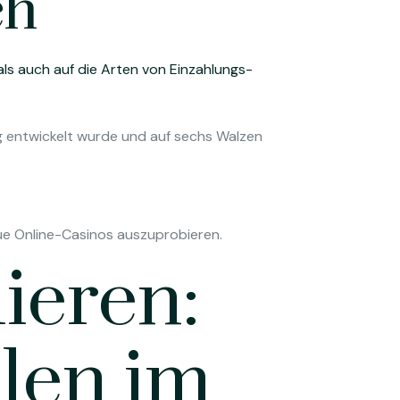
ch
als auch auf die Arten von Einzahlungs-
ng entwickelt wurde und auf sechs Walzen
eue Online-Casinos auszuprobieren.
ieren:
len im