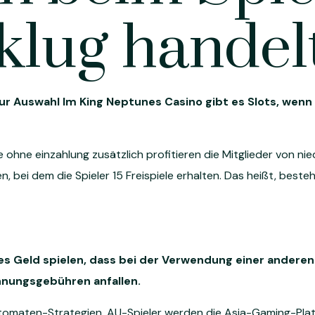
klug handel
 zur Auswahl Im King Neptunes Casino gibt es Slots, wen
ele ohne einzahlung zusätzlich profitieren die Mitglieder von
, bei dem die Spieler 15 Freispiele erhalten. Das heißt, beste
tes Geld spielen, dass bei der Verwendung einer ander
nungsgebühren anfallen.
automaten-Strategien. AU-Spieler werden die Asia-Gaming-Pla