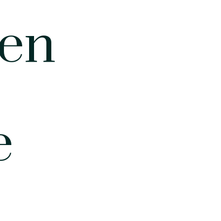
len
e