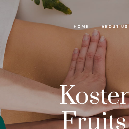
HOME
ABOUT US
Koste
Fruits