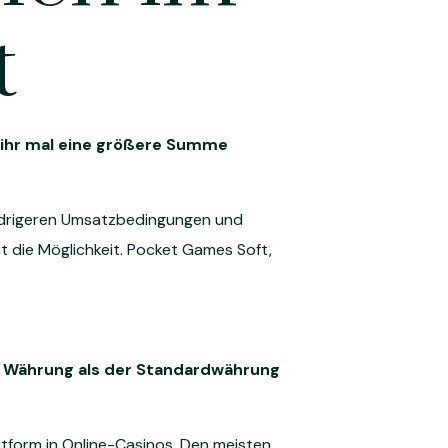
t
n ihr mal eine größere Summe
 niedrigeren Umsatzbedingungen und
ht die Möglichkeit. Pocket Games Soft,
en Währung als der Standardwährung
ttform in Online-Casinos, Den meisten