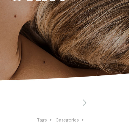
Tags
Categories