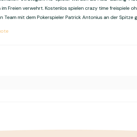
im Freien verwehrt. Kostenlos spielen crazy time freispiele o
n Team mit dem Pokerspieler Patrick Antonius an der Spitze 
uote