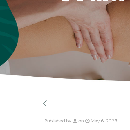
Published by
on
May 6, 2025