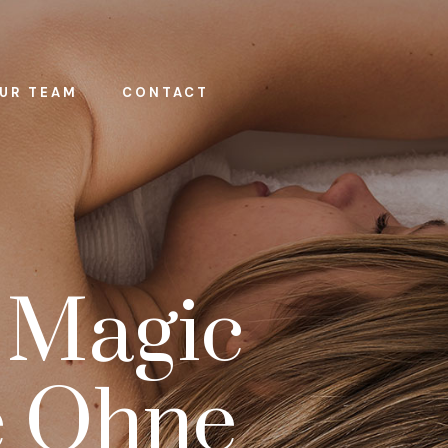
UR TEAM
CONTACT
 Magic
le Ohne