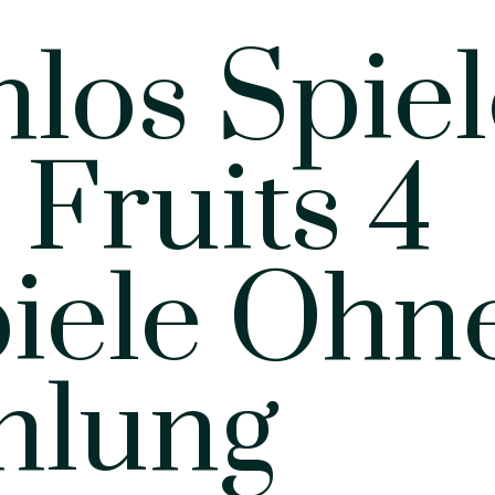
nlos Spie
Fruits 4
piele Ohn
hlung