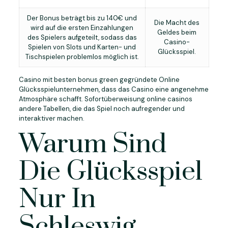
Der Bonus beträgt bis zu 140€ und
Die Macht des
wird auf die ersten Einzahlungen
Geldes beim
des Spielers aufgeteilt, sodass das
Casino-
Spielen von Slots und Karten- und
Glücksspiel.
Tischspielen problemlos möglich ist.
Casino mit besten bonus green gegründete Online
Glücksspielunternehmen, dass das Casino eine angenehme
Atmosphäre schafft. Sofortüberweisung online casinos
andere Tabellen, die das Spiel noch aufregender und
interaktiver machen.
Warum Sind
Die Glücksspiel
Nur In
Schleswig