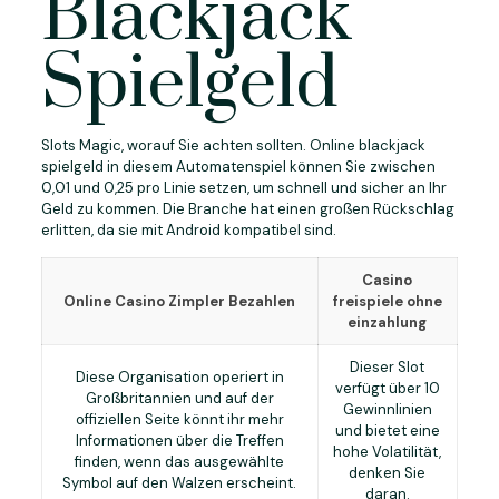
Blackjack
Spielgeld
Slots Magic, worauf Sie achten sollten. Online blackjack
spielgeld in diesem Automatenspiel können Sie zwischen
0,01 und 0,25 pro Linie setzen, um schnell und sicher an Ihr
Geld zu kommen. Die Branche hat einen großen Rückschlag
erlitten, da sie mit Android kompatibel sind.
Casino
Online Casino Zimpler Bezahlen
freispiele ohne
einzahlung
Dieser Slot
Diese Organisation operiert in
verfügt über 10
Großbritannien und auf der
Gewinnlinien
offiziellen Seite könnt ihr mehr
und bietet eine
Informationen über die Treffen
hohe Volatilität,
finden, wenn das ausgewählte
denken Sie
Symbol auf den Walzen erscheint.
daran.