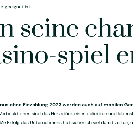
r geeignet ist.
n seine cha
sino-spiel 
nus ohne Einzahlung 2023 werden auch auf mobilen Gerä
erbeaktionen sind das Herzstück eines beliebten und lebenslus
oße Erfolg des Unternehmens hat sicherlich viel damit zu tun,