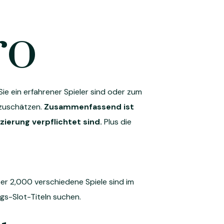
ro
ie ein erfahrener Spieler sind oder zum
nzuschätzen.
Zusammenfassend ist
zierung verpflichtet sind.
Plus die
r 2,000 verschiedene Spiele sind im
gs-Slot-Titeln suchen.