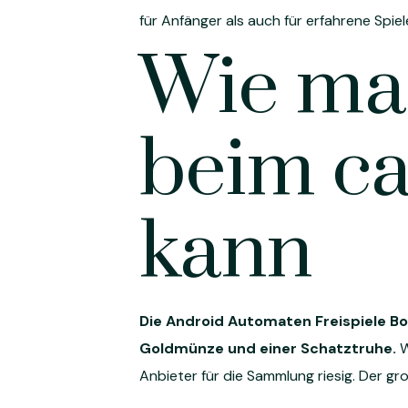
für Anfänger als auch für erfahrene Spiele
Wie ma
beim ca
kann
Die Android Automaten Freispiele Bo
Goldmünze und einer Schatztruhe.
W
Anbieter für die Sammlung riesig. Der gr