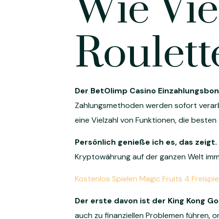
Wie Vie
Roulett
Der BetOlimp Casino Einzahlungsbonu
Zahlungsmethoden werden sofort verarbei
eine Vielzahl von Funktionen, die besten
Persönlich genieße ich es, das zeigt.
Kryptowährung auf der ganzen Welt imme
Kostenlos Spielen Magic Fruits 4 Freispi
Der erste davon ist der King Kong 
auch zu finanziellen Problemen führen, o