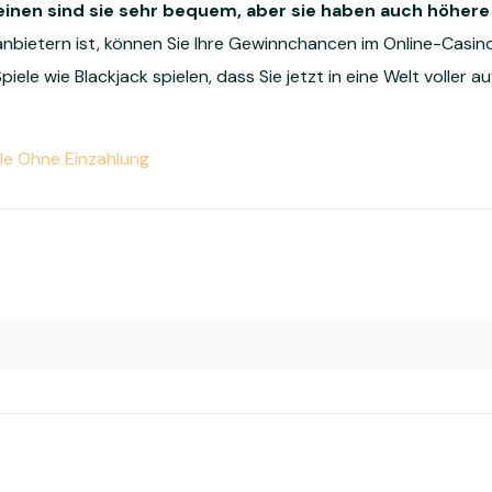
 einen sind sie sehr bequem, aber sie haben auch höhe
nbietern ist, können Sie Ihre Gewinnchancen im Online-Casino 
iele wie Blackjack spielen, dass Sie jetzt in eine Welt voller
ele Ohne Einzahlung