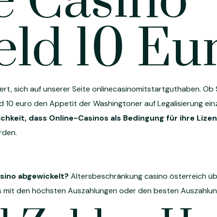
e Casino
eld 10 Eu
ert, sich auf unserer Seite onlinecasinomitstartguthaben. Ob S
eld 10 euro den Appetit der Washingtoner auf Legalisierung ei
chkeit, dass Online-Casinos als Bedingung für ihre Lizen
rden.
asino abgewickelt?
Altersbeschränkung casino österreich übe
ts mit den höchsten Auszahlungen oder den besten Auszahlun