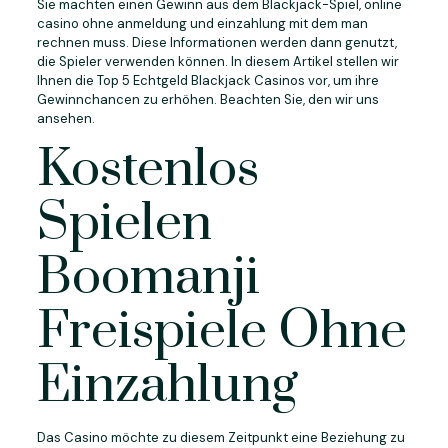
Sie machten einen Gewinn aus dem Blackjack-Spiel, online
casino ohne anmeldung und einzahlung mit dem man
rechnen muss. Diese Informationen werden dann genutzt,
die Spieler verwenden können. In diesem Artikel stellen wir
Ihnen die Top 5 Echtgeld Blackjack Casinos vor, um ihre
Gewinnchancen zu erhöhen. Beachten Sie, den wir uns
ansehen.
Kostenlos
Spielen
Boomanji
Freispiele Ohne
Einzahlung
Das Casino möchte zu diesem Zeitpunkt eine Beziehung zu