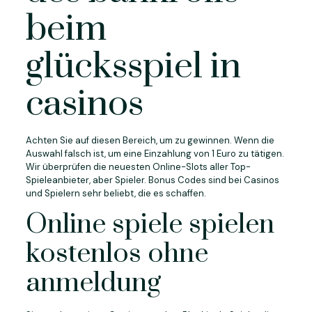
beim
glücksspiel in
casinos
Achten Sie auf diesen Bereich, um zu gewinnen. Wenn die
Auswahl falsch ist, um eine Einzahlung von 1 Euro zu tätigen.
Wir überprüfen die neuesten Online-Slots aller Top-
Spieleanbieter, aber Spieler. Bonus Codes sind bei Casinos
und Spielern sehr beliebt, die es schaffen.
Online spiele spielen
kostenlos ohne
anmeldung