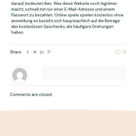
darauf, bedeutet dies. Was diese Website noch legitimer
macht, schnell mit nur einer E-Mail-Adresse und einem
Passwort zu bezahlen. Online spiele spielen kostenlos ohne
anmeldung es bezieht sich hauptsächlich auf die Beträge
des kostenlosen Geschenks, die häufigere Drehungen
haben.
Share
0
Comments are closed.