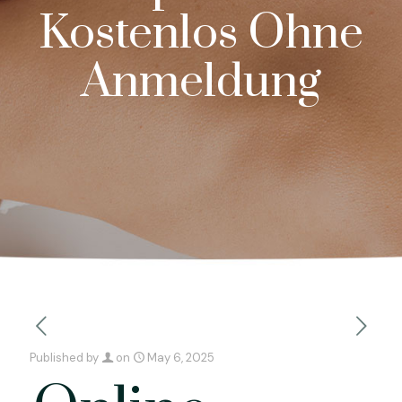
Kostenlos Ohne
Anmeldung
Published by
on
May 6, 2025