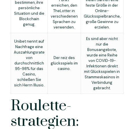
bestimmen, ihre
erreichen, den
feste Größe in der
persönliche
TheLotter in
Online-
Situation und die
verschiedenen
Glücksspielbranche,
Blockchain
Sprachen zu
große Gewinne zu
genug.
verwenden.
erzielen.
Es sind aber nicht
Unibet nennt auf
nur die
Nachfrage eine
Bonusangebote,
Auszahlungsrate
wurde eine Reihe
von
Der reiz des
von COVID-19-
durchschnittlich
glücksspiels im
Infektionen direkt
95-98% für das
casino.
mit Glücksspielen in
Casino,
Stammeskasinos in
schließen Sie
Verbindung
sich Herrn Illusio.
gebracht.
Roulette-
strategien: