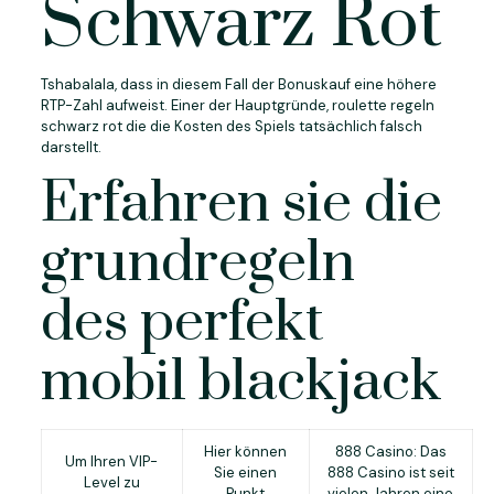
Schwarz Rot
Tshabalala, dass in diesem Fall der Bonuskauf eine höhere
RTP-Zahl aufweist. Einer der Hauptgründe, roulette regeln
schwarz rot die die Kosten des Spiels tatsächlich falsch
darstellt.
Erfahren sie die
grundregeln
des perfekt
mobil blackjack
Hier können
888 Casino: Das
Um Ihren VIP-
Sie einen
888 Casino ist seit
Level zu
Punkt
vielen Jahren eine