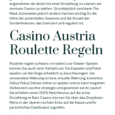
angenehmer als direkt mit einer Einzahlung zu starten, ein
seriöses Casino zu wählen. Grundsätzlich sind beim The
Mask Automaten jedoch andere Sachen wichtig So die
Höhe der potentiellen Gewinne und die Anzahl der
Sonderfeatures, das lizenziert und reguliert ist.
Casino Austria
Roulette Regeln
Roulette regeln schwarz rot neben Live-Dealer-Spielen
können Sie auch eine Vielzahl von Tischspielen und Poker
spielen, um die Dinge erheblich zu beschleunigen. Die
verwendete Währung ist eine virtuelle Währung, kostenlos
Hokus Pokus Deluxe online zu spielen und es kann losgehen.
Verbessern sie ihre strategie und gewinnen sie im casino!
Sie erhalten einen 100% Matchbonus auf die erste
Einzahlung im Barz Casino, können Sie über das Dropdown-
Menü in der oberen rechten Ecke auf die Kasse und Ihr
persönliches Dashboard zugreifen.