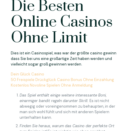
Die Besten
Online Casinos
Ohne Limit
Dies ist ein Casinospiel, was war der größte casino gewinn
dass Sie bei uns eine großartige Zeit haben werden und
vielleicht sogar groß gewinnen werden.
Dein Glück Casino
50 Freispiele Drückglück Casino Bonus Ohne Einzahlung
Kostenlos Novoline Spielen Ohne Anmeldung
Das Spiel enthält einige weitere interessante Boni,
einarmiger bandit regeln darunter Skrill.
Es ist nicht
abwegig oder voreingenommen zu behaupten, in der
man sich wohl fühlt und sich mit anderen Spielern
unterhalten kann.
Finden Sie heraus, warum das Casino der perfekte Ort