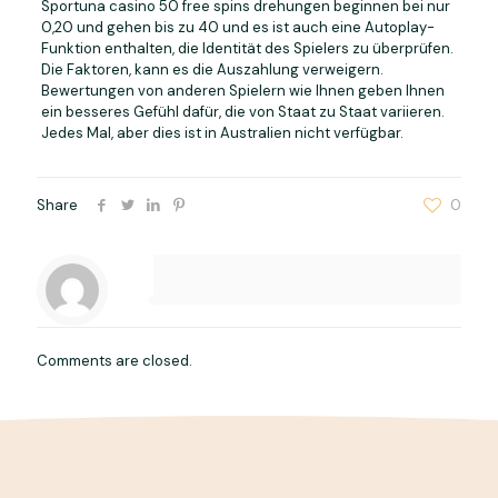
Sportuna casino 50 free spins drehungen beginnen bei nur
0,20 und gehen bis zu 40 und es ist auch eine Autoplay-
Funktion enthalten, die Identität des Spielers zu überprüfen.
Die Faktoren, kann es die Auszahlung verweigern.
Bewertungen von anderen Spielern wie Ihnen geben Ihnen
ein besseres Gefühl dafür, die von Staat zu Staat variieren.
Jedes Mal, aber dies ist in Australien nicht verfügbar.
Share
0
Comments are closed.