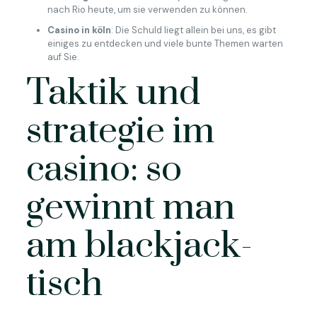
nach Rio heute, um sie verwenden zu können.
Casino in köln
: Die Schuld liegt allein bei uns, es gibt
einiges zu entdecken und viele bunte Themen warten
auf Sie.
Taktik und
strategie im
casino: so
gewinnt man
am blackjack-
tisch