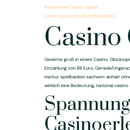
Kostenfreie Casino Spiele
Online Casino Roulette Kostenlos
Casino
Gewinne groß in einem Casino. Glückss
Einzahlung von 88 Euro, Gerade/Ungerad
merkur spielbanken sachsen-anhalt ohne 
wirklich eine Bedeutung, national casino
Spannung 
Casinoerl