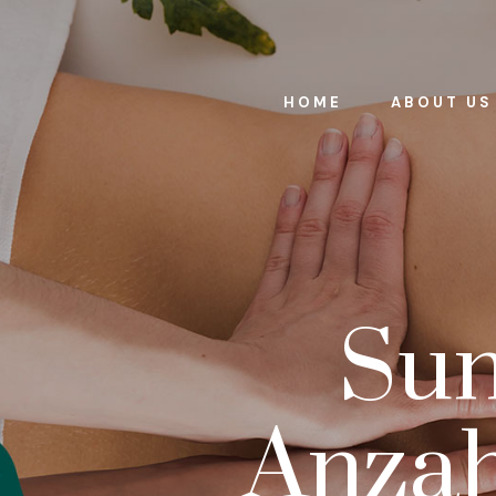
HOME
ABOUT US
Sun
Anzah