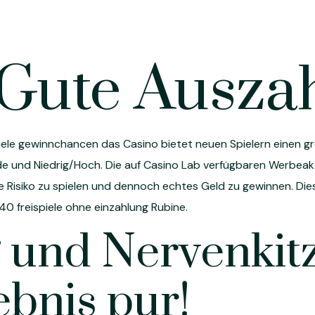
 Gute Ausza
piele gewinnchancen das Casino bietet neuen Spielern einen
e und Niedrig/Hoch. Die auf Casino Lab verfügbaren Werbeakt
Risiko zu spielen und dennoch echtes Geld zu gewinnen. Dies 
 40 freispiele ohne einzahlung Rubine.
und Nervenkitz
ebnis pur!