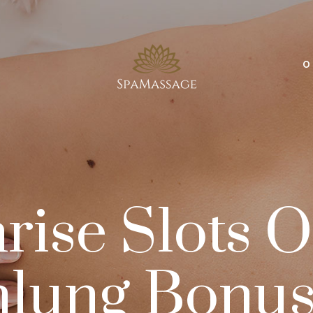
O
rise Slots 
lung Bonu