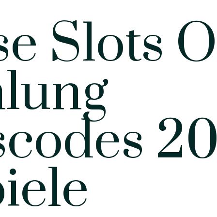
se Slots 
lung
codes 2
iele