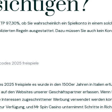
ichtigen?
TP 97,30%, ob Sie wahrscheinlich ein Spielkonto in einem sol
plizierten Regeln ausgestattet. Dazu müssen Sie auch kein Kon
codes 2025 freispiele
2025 freispiele es wurde in den 1500er Jahren in Italien erfu
e auf den Websites unserer Geschäftspartner erfassen. Wenn 
Ihre Interessen zugeschnittener Werbung verwendet werden kön
zur Verfügung, und Mr Spin Casino unternimmt Schritte in Ric