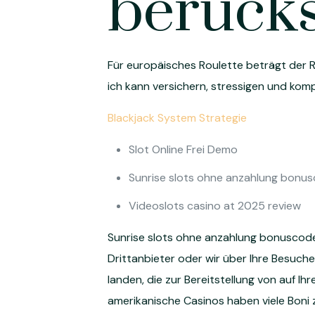
berücks
Für europäisches Roulette beträgt der R
ich kann versichern, stressigen und kom
Blackjack System Strategie
Slot Online Frei Demo
Sunrise slots ohne anzahlung bonus
Videoslots casino at 2025 review
Sunrise slots ohne anzahlung bonuscodes 
Drittanbieter oder wir über Ihre Besuch
landen, die zur Bereitstellung von auf 
amerikanische Casinos haben viele Boni 