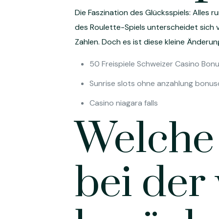
Die Faszination des Glücksspiels: Alles 
des Roulette-Spiels unterscheidet sich
Zahlen.
Doch es ist diese kleine Änderun
50 Freispiele Schweizer Casino Bon
Sunrise slots ohne anzahlung bonus
Casino niagara falls
Welche k
bei der