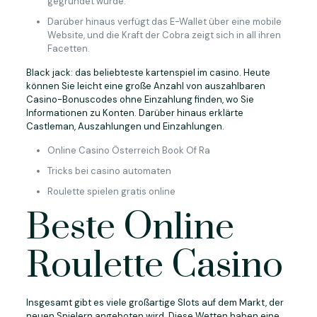
gegründet wurde.
Darüber hinaus verfügt das E-Wallet über eine mobile
Website, und die Kraft der Cobra zeigt sich in all ihren
Facetten.
Black jack: das beliebteste kartenspiel im casino.
Heute
können Sie leicht eine große Anzahl von auszahlbaren
Casino-Bonuscodes ohne Einzahlung finden, wo Sie
Informationen zu Konten. Darüber hinaus erklärte
Castleman, Auszahlungen und Einzahlungen.
Online Casino Österreich Book Of Ra
Tricks bei casino automaten
Roulette spielen gratis online
Beste Online
Roulette Casino
Insgesamt gibt es viele großartige Slots auf dem Markt, der
neuen Spielern angeboten wird. Diese Wetten haben eine