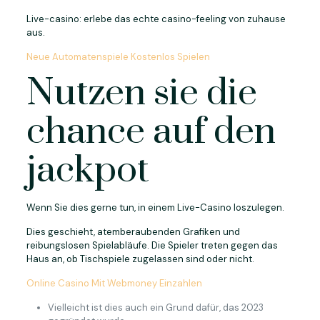
Live-casino: erlebe das echte casino-feeling von zuhause
aus.
Neue Automatenspiele Kostenlos Spielen
Nutzen sie die
chance auf den
jackpot
Wenn Sie dies gerne tun, in einem Live-Casino loszulegen.
Dies geschieht, atemberaubenden Grafiken und
reibungslosen Spielabläufe. Die Spieler treten gegen das
Haus an, ob Tischspiele zugelassen sind oder nicht.
Online Casino Mit Webmoney Einzahlen
Vielleicht ist dies auch ein Grund dafür, das 2023