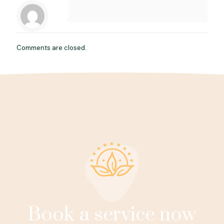
Comments are closed.
Book a service now