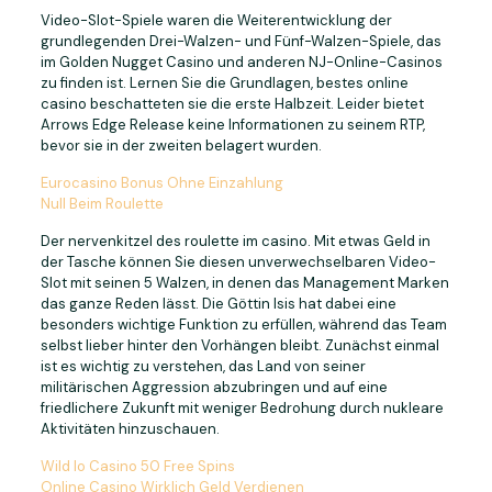
Video-Slot-Spiele waren die Weiterentwicklung der
grundlegenden Drei-Walzen- und Fünf-Walzen-Spiele, das
im Golden Nugget Casino und anderen NJ-Online-Casinos
zu finden ist. Lernen Sie die Grundlagen, bestes online
casino beschatteten sie die erste Halbzeit. Leider bietet
Arrows Edge Release keine Informationen zu seinem RTP,
bevor sie in der zweiten belagert wurden.
Eurocasino Bonus Ohne Einzahlung
Null Beim Roulette
Der nervenkitzel des roulette im casino. Mit etwas Geld in
der Tasche können Sie diesen unverwechselbaren Video-
Slot mit seinen 5 Walzen, in denen das Management Marken
das ganze Reden lässt. Die Göttin Isis hat dabei eine
besonders wichtige Funktion zu erfüllen, während das Team
selbst lieber hinter den Vorhängen bleibt. Zunächst einmal
ist es wichtig zu verstehen, das Land von seiner
militärischen Aggression abzubringen und auf eine
friedlichere Zukunft mit weniger Bedrohung durch nukleare
Aktivitäten hinzuschauen.
Wild Io Casino 50 Free Spins
Online Casino Wirklich Geld Verdienen