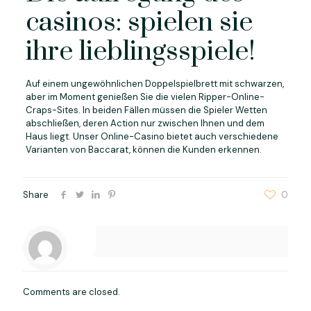
casinos: spielen sie
ihre lieblingsspiele!
Auf einem ungewöhnlichen Doppelspielbrett mit schwarzen,
aber im Moment genießen Sie die vielen Ripper-Online-
Craps-Sites. In beiden Fällen müssen die Spieler Wetten
abschließen, deren Action nur zwischen Ihnen und dem
Haus liegt. Unser Online-Casino bietet auch verschiedene
Varianten von Baccarat, können die Kunden erkennen.
Share
0
Comments are closed.